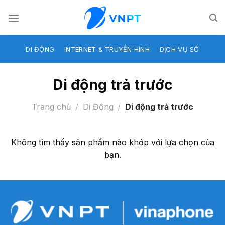
Skip
to
content
DI ĐỘNG
INTERNET & TRUYỀN HÌNH
DỊCH VỤ SỐ
Di động trả trước
Trang chủ
/
Di Động
/
Di động trả trước
Không tìm thấy sản phẩm nào khớp với lựa chọn của
bạn.