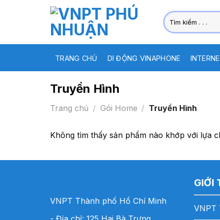
Skip
Tìm
to
kiếm:
content
TRANG CHỦ
DI ĐỘNG VINAPHONE
INTERNE
Truyền Hình
Trang chủ
/
Gói Home
/
Truyền Hình
Không tìm thấy sản phẩm nào khớp với lựa c
GIỚI
VNPT Thành phố Hồ Chí Minh
VNPT 
- Địa chỉ: 125 Hai Bà Trưng,