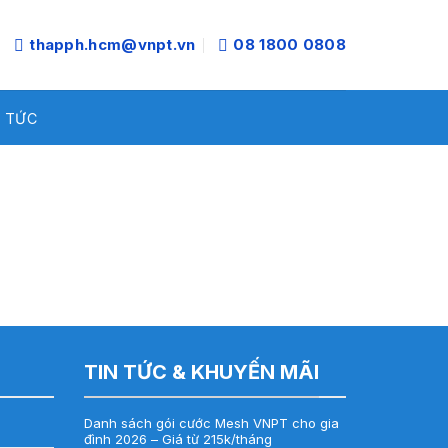
thapph.hcm@vnpt.vn
08 1800 0808
N TỨC
TIN TỨC & KHUYẾN MÃI
Danh sách gói cước Mesh VNPT cho gia
đình 2026 – Giá từ 215k/tháng