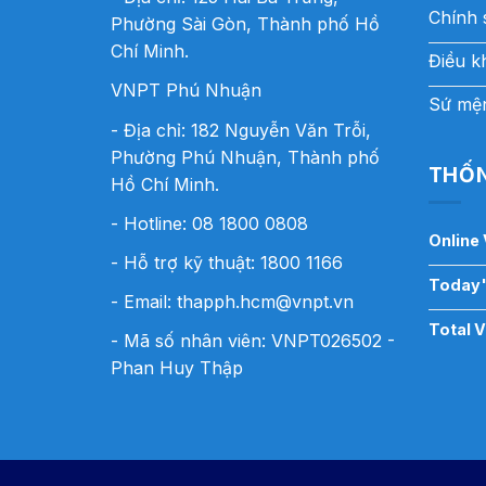
Chính 
Phường Sài Gòn, Thành phố Hồ
Chí Minh.
Điều k
VNPT Phú Nhuận
Sứ mện
- Địa chỉ: 182 Nguyễn Văn Trỗi,
Phường Phú Nhuận, Thành phố
THỐN
Hồ Chí Minh.
- Hotline:
08 1800 0808
Online 
- Hỗ trợ kỹ thuật: 1800 1166
Today'
- Email:
thapph.hcm@vnpt.vn
Total 
- Mã số nhân viên: VNPT026502 -
Phan Huy Thập