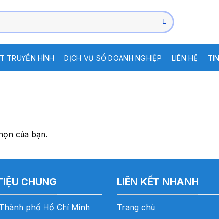
T TRUYỀN HÌNH
DỊCH VỤ SỐ DOANH NGHIỆP
LIÊN HỆ
TI
họn của bạn.
 TIỆU CHUNG
LIÊN KẾT NHANH
Thành phố Hồ Chí Minh
Trang chủ