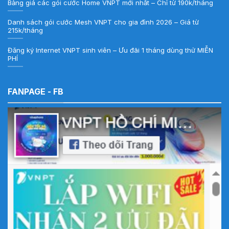
Bảng giá các gói cước Home VNPT mới nhất – Chỉ từ 190k/tháng
Danh sách gói cước Mesh VNPT cho gia đình 2026 – Giá từ
215k/tháng
Đăng ký Internet VNPT sinh viên – Ưu đãi 1 tháng dùng thử MIỄN
PHÍ
FANPAGE - FB