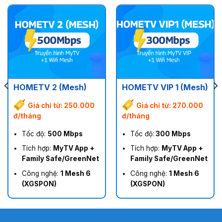
HOMETV 2 (Mesh)
HOMETV VIP 1 (Mesh)
Giá chỉ từ: 250.000
Giá chỉ từ: 270.000
đ/tháng
đ/tháng
Tốc độ:
500 Mbps
Tốc độ:
300 Mbps
Tích hợp:
MyTV App +
Tích hợp:
MyTV App +
Family Safe/GreenNet
Family Safe/GreenNet
Công nghệ:
1 Mesh 6
Công nghệ:
1 Mesh 6
(XGSPON)
(XGSPON)