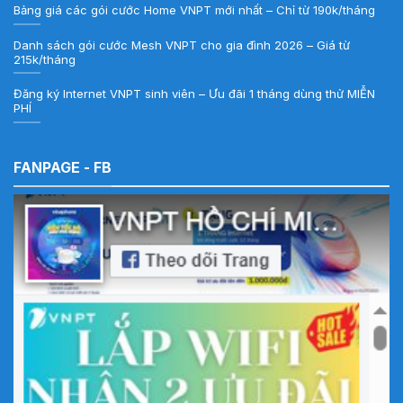
Bảng giá các gói cước Home VNPT mới nhất – Chỉ từ 190k/tháng
Danh sách gói cước Mesh VNPT cho gia đình 2026 – Giá từ
215k/tháng
Đăng ký Internet VNPT sinh viên – Ưu đãi 1 tháng dùng thử MIỄN
PHÍ
FANPAGE - FB