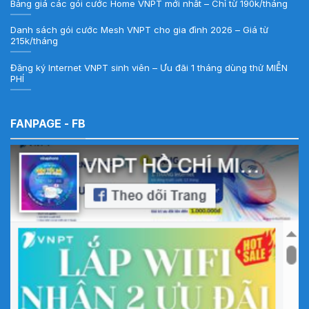
Bảng giá các gói cước Home VNPT mới nhất – Chỉ từ 190k/tháng
Danh sách gói cước Mesh VNPT cho gia đình 2026 – Giá từ
215k/tháng
Đăng ký Internet VNPT sinh viên – Ưu đãi 1 tháng dùng thử MIỄN
PHÍ
FANPAGE - FB