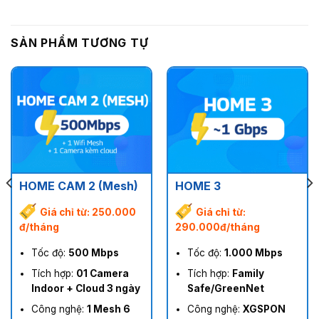
SẢN PHẨM TƯƠNG TỰ
HOME CAM 2 (Mesh)
HOME 3
Giá chỉ từ: 250.000
Giá chỉ từ:
đ/tháng
290.000đ/tháng
Tốc độ:
500 Mbps
Tốc độ:
1.000 Mbps
Tích hợp:
01 Camera
Tích hợp:
Family
Indoor + Cloud 3 ngày
Safe/GreenNet
Công nghệ:
1 Mesh 6
Công nghệ:
XGSPON