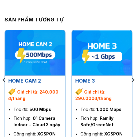
SẢN PHẨM TƯƠNG TỰ
HOME CAM 2
HOME 3
Giá chỉ từ: 240.000
Giá chỉ từ:
đ/tháng
290.000đ/tháng
Tốc độ:
500 Mbps
Tốc độ:
1.000 Mbps
Tích hợp:
01 Camera
Tích hợp:
Family
Indoor + Cloud 3 ngày
Safe/GreenNet
Công nghệ:
XGSPON
Công nghệ:
XGSPON