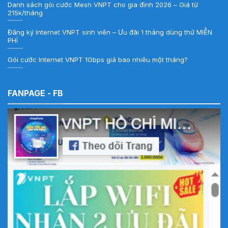
Danh sách gói cước Mesh VNPT cho gia đình 2026 – Giá từ
215k/tháng
Đăng ký Internet VNPT sinh viên – Ưu đãi 1 tháng dùng thử MIỄN
PHÍ
Gói cước Internet VNPT 1Gbps giá bao nhiêu một tháng?
FANPAGE - FB