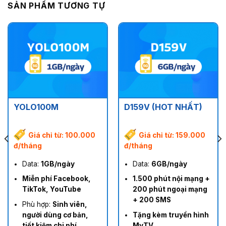
SẢN PHẨM TƯƠNG TỰ
YOLO100M
D159V (HOT NHẤT)
Giá chỉ từ: 100.000
Giá chỉ từ: 159.000
đ/tháng
đ/tháng
Data:
1GB/ngày
Data:
6GB/ngày
Miễn phí Facebook,
1.500 phút nội mạng +
TikTok, YouTube
200 phút ngoại mạng
+ 200 SMS
Phù hợp:
Sinh viên,
người dùng cơ bản,
Tặng kèm truyền hình
tiết kiệm chi phí
MyTV