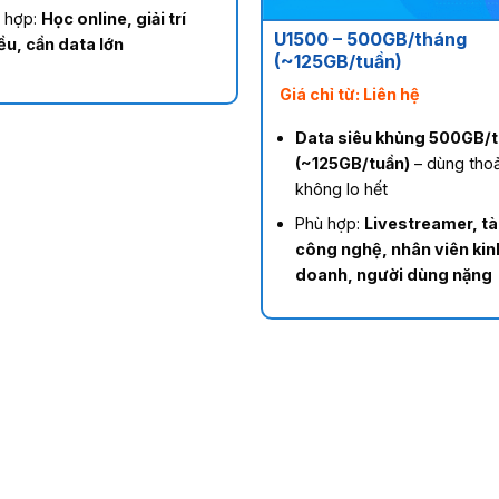
 hợp:
Học online, giải trí
U1500 – 500GB/tháng
ều, cần data lớn
(~125GB/tuần)
Giá chỉ từ: Liên hệ
Data siêu khủng 500GB/
(~125GB/tuần)
– dùng thoả
không lo hết
Phù hợp:
Livestreamer, tà
công nghệ, nhân viên kin
doanh, người dùng nặng