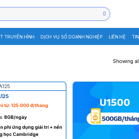
T TRUYỀN HÌNH
DỊCH VỤ SỐ DOANH NGHIỆP
LIÊN HỆ
TI
Showing all
125
hỉ từ: 125.000 đ/tháng
a:
8GB/ngày
n phí ứng dụng giải trí + nền
g học Cambridge