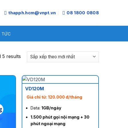
thapph.hcm@vnpt.vn
08 1800 0808
N TỨC
 5 results
VD120M
Giá chỉ từ: 120.000 đ/tháng
Data:
1GB/ngày
1.500 phút gọi nội mạng + 30
phút ngoại mạng