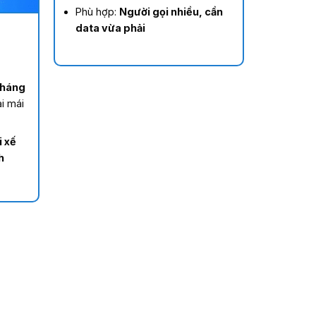
Phù hợp:
Người gọi nhiều, cần
data vừa phải
tháng
i mái
i xế
h