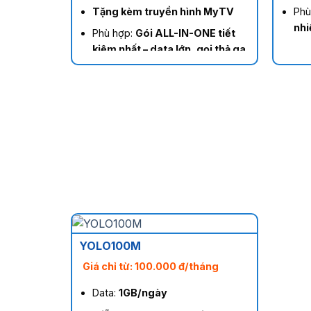
Tặng kèm truyền hình MyTV
Phù
nhi
Phù hợp:
Gói ALL-IN-ONE tiết
kiệm nhất – data lớn, gọi thả ga,
giải trí đỉnh
YOLO100M
Giá chỉ từ: 100.000 đ/tháng
Data:
1GB/ngày