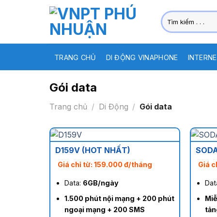
Skip
Tìm
to
kiếm:
content
TRANG CHỦ
DI ĐỘNG VINAPHONE
INTERNE
Gói data
Trang chủ
/
Di Động
/
Gói data
D159V (HOT NHẤT)
SODA
Giá chỉ từ: 159.000 đ/tháng
Giá c
Data:
6GB/ngày
Dat
1.500 phút nội mạng + 200 phút
Miễ
ngoại mạng + 200 SMS
tản