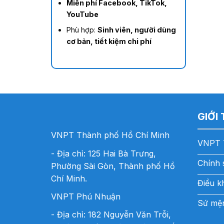
Miễn phí Facebook, TikTok,
YouTube
Phù hợp:
Sinh viên, người dùng
cơ bản, tiết kiệm chi phí
GIỚI
VNPT Thành phố Hồ Chí Minh
VNPT 
- Địa chỉ: 125 Hai Bà Trưng,
Chính 
Phường Sài Gòn, Thành phố Hồ
Chí Minh.
Điều k
VNPT Phú Nhuận
Sứ mện
- Địa chỉ: 182 Nguyễn Văn Trỗi,