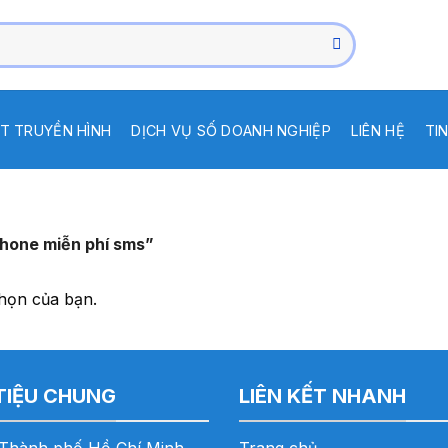
T TRUYỀN HÌNH
DỊCH VỤ SỐ DOANH NGHIỆP
LIÊN HỆ
TI
hone miễn phí sms”
họn của bạn.
 TIỆU CHUNG
LIÊN KẾT NHANH