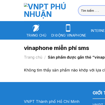
Skip
Tìm
to
kiếm:
content
INTERNE
TRANG CHỦ
DI ĐỘNG VINAPHONE
vinaphone miễn phí sms
Trang chủ
/
Sản phẩm được gắn thẻ “vinap
Không tìm thấy sản phẩm nào khớp với lựa c
GIỚI
VNPT Thành phố Hồ Chí Minh