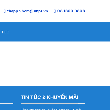
thapph.hcm@vnpt.vn
08 1800 0808
N TỨC
TIN TỨC & KHUYẾN MÃI
Bảng giá các gói cước Home VNPT mới