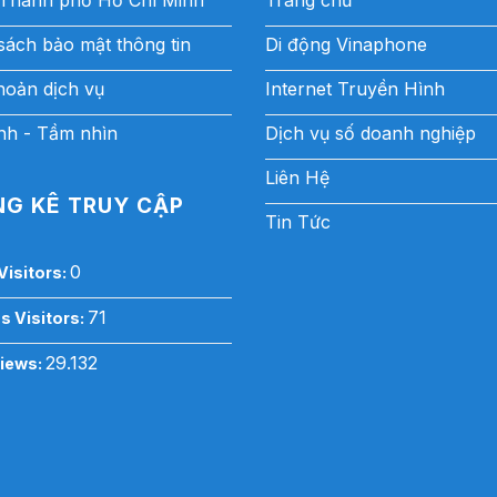
Thành phố Hồ Chí Minh
Trang chủ
sách bảo mật thông tin
Di động Vinaphone
hoản dịch vụ
Internet Truyền Hình
h - Tầm nhìn
Dịch vụ số doanh nghiệp
Liên Hệ
G KÊ TRUY CẬP
Tin Tức
0
Visitors:
71
s Visitors:
29.132
Views: