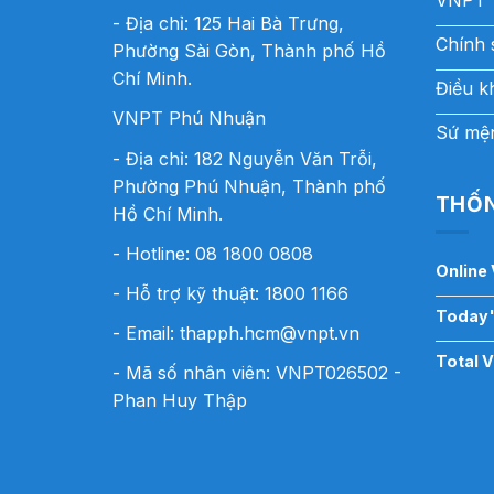
VNPT 
- Địa chỉ: 125 Hai Bà Trưng,
Chính 
Phường Sài Gòn, Thành phố Hồ
Chí Minh.
Điều k
VNPT Phú Nhuận
Sứ mện
- Địa chỉ: 182 Nguyễn Văn Trỗi,
Phường Phú Nhuận, Thành phố
THỐN
Hồ Chí Minh.
- Hotline:
08 1800 0808
Online 
- Hỗ trợ kỹ thuật: 1800 1166
Today'
- Email:
thapph.hcm@vnpt.vn
Total 
- Mã số nhân viên: VNPT026502 -
Phan Huy Thập