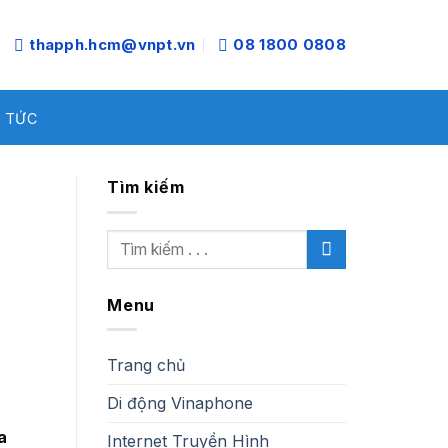
thapph.hcm@vnpt.vn
08 1800 0808
N TỨC
Tìm kiếm
Menu
Trang chủ
Di động Vinaphone
a
Internet Truyền Hình