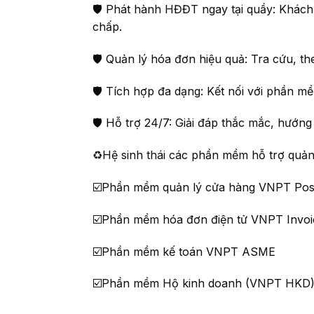
🛡
Phát hành HĐĐT ngay tại quầy: Khách
chấp.
🛡
Quản lý hóa đơn hiệu quả: Tra cứu, th
🛡
Tích hợp đa dạng: Kết nối với phần mề
🛡
Hỗ trợ 24/7: Giải đáp thắc mắc, hướn
♻️Hệ sinh thái các phần mềm hỗ trợ quả
☑️Phần mềm quản lý cửa hàng VNPT Pos
☑️Phần mềm hóa đơn điện tử VNPT Invoi
☑️Phần mềm kế toán VNPT ASME
☑️Phần mềm Hộ kinh doanh (VNPT HKD