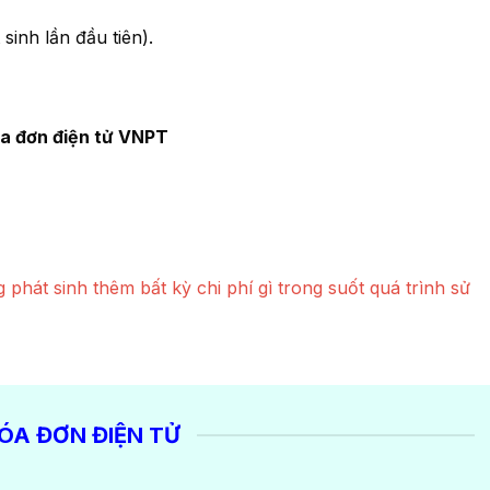
sinh lần đầu tiên).
óa đơn điện tử VNPT
g phát sinh thêm bất kỳ chi phí gì trong suốt quá trình sử
ÓA ĐƠN ĐIỆN TỬ