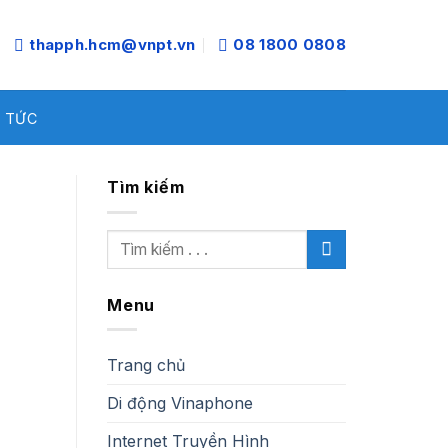
thapph.hcm@vnpt.vn
08 1800 0808
N TỨC
Tìm kiếm
Menu
Trang chủ
Di động Vinaphone
Internet Truyền Hình