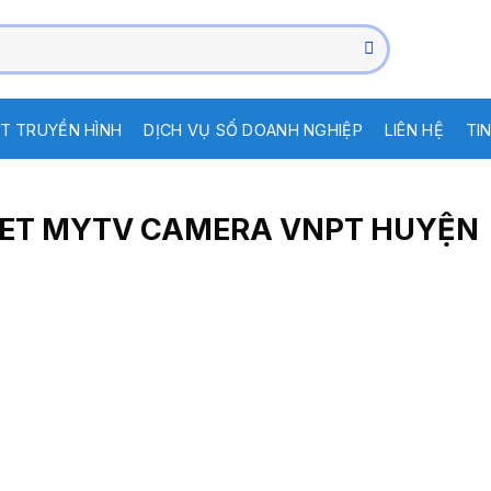
T TRUYỀN HÌNH
DỊCH VỤ SỐ DOANH NGHIỆP
LIÊN HỆ
TI
RNET MYTV CAMERA VNPT HUYỆN