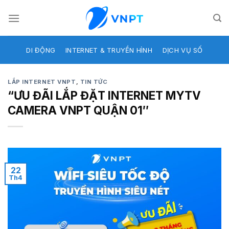
Skip
to
content
DI ĐỘNG
INTERNET & TRUYỀN HÌNH
DỊCH VỤ SỐ
LẮP INTERNET VNPT
,
TIN TỨC
“ƯU ĐÃI LẮP ĐẶT INTERNET MYTV
CAMERA VNPT QUẬN 01″
22
Th4