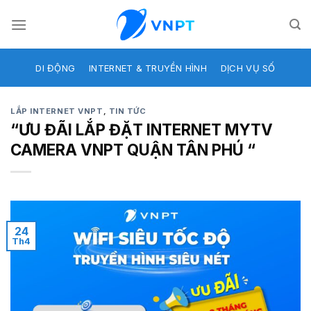
Skip
to
content
DI ĐỘNG
INTERNET & TRUYỀN HÌNH
DỊCH VỤ SỐ
LẮP INTERNET VNPT
,
TIN TỨC
“ƯU ĐÃI LẮP ĐẶT INTERNET MYTV
CAMERA VNPT QUẬN TÂN PHÚ “
24
Th4