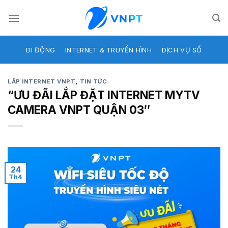
Skip
to
content
DI ĐỘNG
INTERNET & TRUYỀN HÌNH
DỊCH VỤ SỐ
LẮP INTERNET VNPT
,
TIN TỨC
“ƯU ĐÃI LẮP ĐẶT INTERNET MYTV
CAMERA VNPT QUẬN 03″
24
Th4