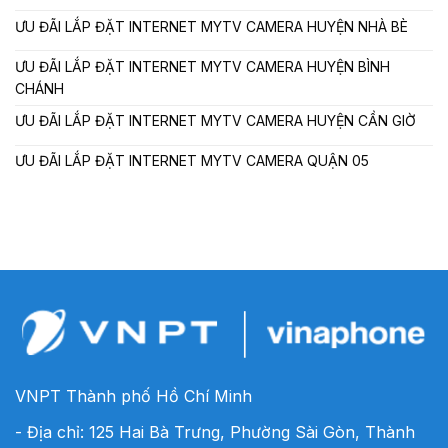
ƯU ĐÃI LẮP ĐẶT INTERNET MYTV CAMERA HUYỆN NHÀ BÈ
ƯU ĐÃI LẮP ĐẶT INTERNET MYTV CAMERA HUYỆN BÌNH
CHÁNH
ƯU ĐÃI LẮP ĐẶT INTERNET MYTV CAMERA HUYỆN CẦN GIỜ
ƯU ĐÃI LẮP ĐẶT INTERNET MYTV CAMERA QUẬN 05
VNPT Thành phố Hồ Chí Minh
- Địa chỉ: 125 Hai Bà Trưng, Phường Sài Gòn, Thành