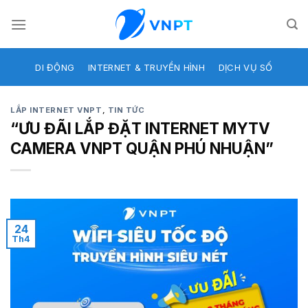
Skip
to
content
DI ĐỘNG
INTERNET & TRUYỀN HÌNH
DỊCH VỤ SỐ
LẮP INTERNET VNPT
,
TIN TỨC
“ƯU ĐÃI LẮP ĐẶT INTERNET MYTV
CAMERA VNPT QUẬN PHÚ NHUẬN”
24
Th4